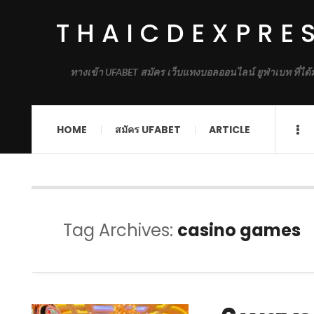
THAICDEXPRE
ทางเข้า UFABET สมัคร เว็บแทงบอลออนไลน์ ยูฟ่าเบท ที่ได
HOME
สมัคร UFABET
ARTICLE
Tag Archives:
casino games