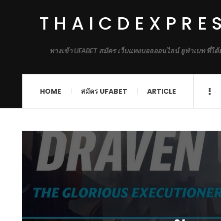
THAICDEXPRE
ทางเข้า UFABET สมัคร เว็บแทงบอลออนไลน์ ยูฟ่าเบท ที่ได
HOME
สมัคร UFABET
ARTICLE