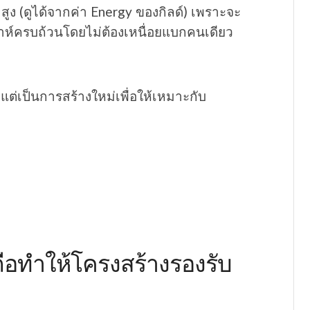
สูง (ดูได้จากค่า Energy ของกิลด์) เพราะจะ
ห์ครบถ้วนโดยไม่ต้องเหนื่อยแบกคนเดียว
แต่เป็นการสร้างใหม่เพื่อให้เหมาะกับ
ถือทำให้โครงสร้างรองรับ