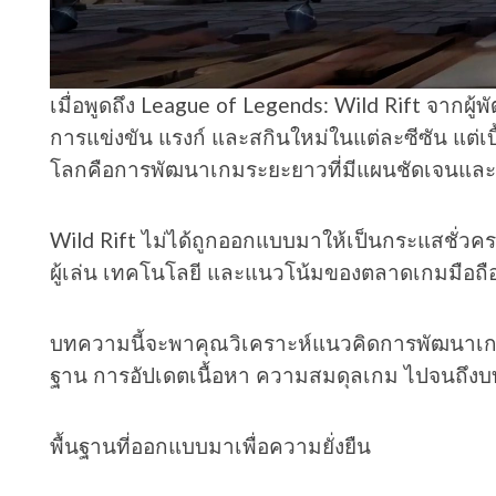
เมื่อพูดถึง League of Legends: Wild Rift จากผ
การแข่งขัน แรงก์ และสกินใหม่ในแต่ละซีซัน แต่เ
โลกคือการพัฒนาเกมระยะยาวที่มีแผนชัดเจนและย
Wild Rift ไม่ได้ถูกออกแบบมาให้เป็นกระแสชั่วคร
ผู้เล่น เทคโนโลยี และแนวโน้มของตลาดเกมมือถื
บทความนี้จะพาคุณวิเคราะห์แนวคิดการพัฒนาเกมร
ฐาน การอัปเดตเนื้อหา ความสมดุลเกม ไปจนถึ
พื้นฐานที่ออกแบบมาเพื่อความยั่งยืน