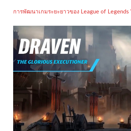
การพัฒนาเกมระยะยาวของ League of Legends W