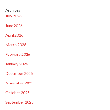
Archives
July 2026
June 2026
April 2026
March 2026
February 2026
January 2026
December 2025
November 2025
October 2025
September 2025