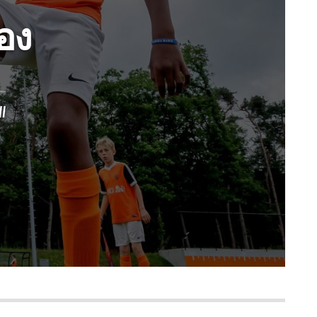
มอง
l