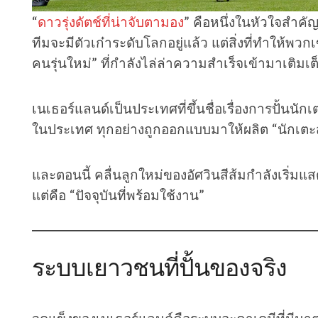
“
ดาวรุ่งดัตช์ที่น่าจับตามอง
” คือหนึ่งในหัวใจสำคั
ทีมจะมีตัวเก๋าระดับโลกอยู่แล้ว แต่สิ่งที่ทำให้พ
คนรุ่นใหม่” ที่กำลังไล่ล่าความสำเร็จเข้ามาเติมเต
เนเธอร์แลนด์เป็นประเทศที่ขึ้นชื่อเรื่องการปั้นน
ในประเทศ ทุกอย่างถูกออกแบบมาให้ผลิต “นักเตะ
และตอนนี้ คลื่นลูกใหม่ของอัศวินสีส้มกำลังเริ่ม
แต่คือ “ปัจจุบันที่พร้อมใช้งาน”
ระบบเยาวชนที่ปั้นของจริง