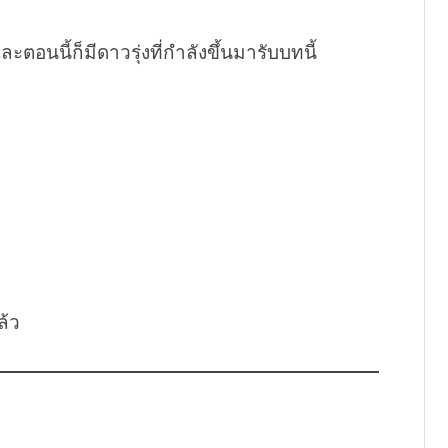
นนี้ก็มีดาวรุ่งที่กำลังขึ้นมารับบทนี้
ล้ว