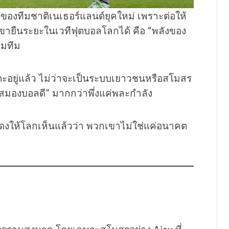
ญของทีมชาติเนเธอร์แลนด์ยุคใหม่ เพราะต่อให้
วกเขายืนระยะในเวทีฟุตบอลโลกได้ คือ “พลังของ
็มทีม
ักเตะอยู่แล้ว ไม่ว่าจะเป็นระบบเยาวชนหรือสโมสร
สมองบอลดี” มากกว่าพึ่งแค่พละกำลัง
แสดงให้โลกเห็นแล้วว่า พวกเขาไม่ใช่แค่อนาคต