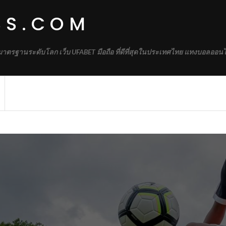
SS.COM
้มาตรฐานระดับโลก เว็บ UFABET มือถือ ที่ดีที่สุดในประเทศไทย แทงบอลออนไ