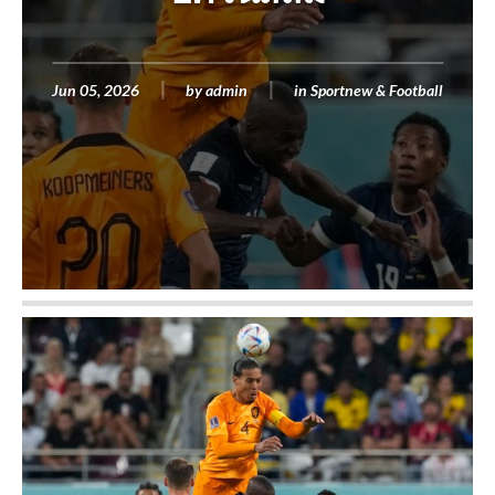
Jun 05, 2026
by
admin
in
Sportnew & Football