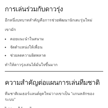
การเล่นร่วมกับดาวรุ่ง
อีกหนึ่งบทบาทสำคัญคือการช่วยพัฒนานักเตะรุ่นใหม่
เขามัก
คอยแนะนำในสนาม
จัดตำแหน่งให้เพื่อน
ช่วยลดความผิดพลาด
ทำให้ดาวรุ่งเล่นได้มั่นใจขึ้นมาก
ความสำคัญต่อแผนการเล่นทีมชาติ
ทีมชาติเนเธอร์แลนด์ยุคใหม่วางเขาเป็น “แกนหลักของ
ระบบ”