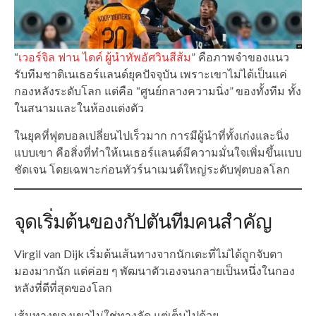
“
เวอร์จิล ฟาน ไดค์ ผู้นำทัพอัศวินสีส้ม
” คือภาพจำของแนว
รับทีมชาติเนเธอร์แลนด์ยุคปัจจุบัน เพราะเขาไม่ได้เป็นแค่
กองหลังระดับโลก แต่คือ “ศูนย์กลางความนิ่ง” ของทั้งทีม ทั้ง
ในสนามและในห้องแต่งตัว
ในยุคที่ฟุตบอลเปลี่ยนไปเร็วมาก การมีผู้นำที่ทั้งเก่งและนิ่ง
แบบเขา คือสิ่งที่ทำให้เนเธอร์แลนด์มีความมั่นใจเพิ่มขึ้นแบบ
ชัดเจน โดยเฉพาะก่อนทัวร์นาเมนต์ใหญ่ระดับฟุตบอลโลก
จุดเริ่มต้นของกัปตันทีมคนสำคัญ
Virgil van Dijk เริ่มต้นเส้นทางจากนักเตะที่ไม่ได้ถูกจับตา
มองมากนัก แต่ค่อย ๆ พัฒนาตัวเองจนกลายเป็นหนึ่งในกอง
หลังที่ดีที่สุดของโลก
เส้นทางของเขาไม่ใช่ทางลัด แต่เต็มไปด้วย