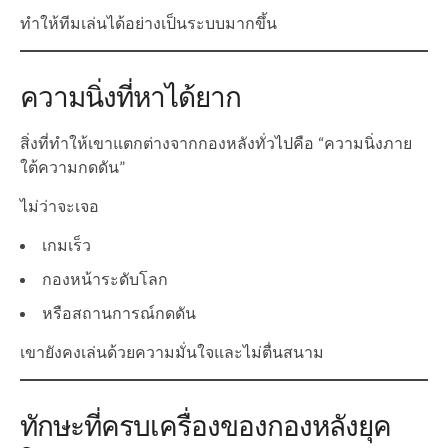
ทำให้ทีมเล่นได้อย่างเป็นระบบมากขึ้น
ความนิ่งที่หาได้ยาก
สิ่งที่ทำให้เขาแตกต่างจากกองหลังทั่วไปคือ “ความนิ่งภาย
ใต้ความกดดัน”
ไม่ว่าจะเจอ
เกมเร็ว
กองหน้าระดับโลก
หรือสถานการณ์กดดัน
เขายังคงเล่นด้วยความมั่นใจและไม่ตื่นสนาม
ทักษะที่ครบเครื่องของกองหลังยุค