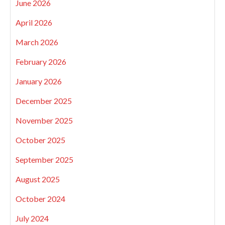
June 2026
April 2026
March 2026
February 2026
January 2026
December 2025
November 2025
October 2025
September 2025
August 2025
October 2024
July 2024