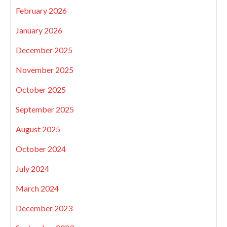
February 2026
January 2026
December 2025
November 2025
October 2025
September 2025
August 2025
October 2024
July 2024
March 2024
December 2023