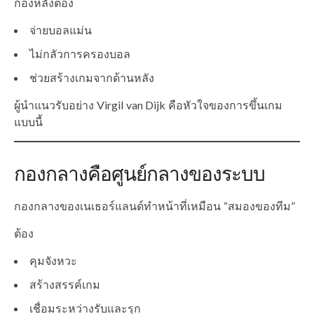
กองหลังต้อง
จ่ายบอลแม่น
ไม่กลัวการครองบอล
ช่วยสร้างเกมจากด้านหลัง
ผู้นำแนวรับอย่าง Virgil van Dijk คือหัวใจของการขึ้นเกม
แบบนี้
กองกลางคือศูนย์กลางของระบบ
กองกลางของเนเธอร์แลนด์ทำหน้าที่เหมือน “สมองของทีม”
ต้อง
คุมจังหวะ
สร้างสรรค์เกม
เชื่อมระหว่างรับและรุก