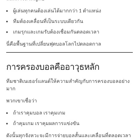
ผู้เล่นทุกคนต้องเล่นได้มากกว่า 1 ตำแหน่ง
ทีมต้องเคลื่อนที่เป็นระบบเดียวกัน
เกมรุกและเกมรับต้องเชื่อมกันตลอดเวลา
นี่คือพื้นฐานที่เปลี่ยนฟุตบอลโลกไปตลอดกาล
การครองบอลคืออาวุธหลัก
ทีมชาติเนเธอร์แลนด์ให้ความสำคัญกับการครองบอลอย่าง
มาก
พวกเขาเชื่อว่า
ถ้าเราคุมบอล เราคุมเกม
ถ้าคุมเกม เราคุมผลการแข่งขัน
ดังนั้นทุกจังหวะจะมีการจ่ายบอลสั้นและเคลื่อนที่ตลอดเวลา