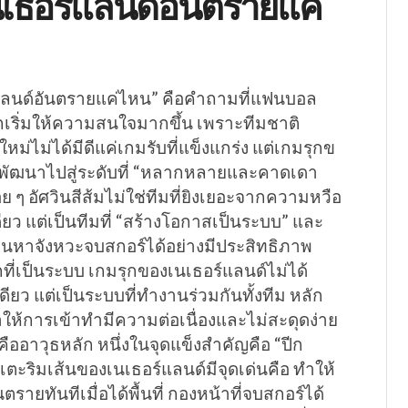
นเธอร์แลนด์อันตรายแค่
แลนด์อันตรายแค่ไหน” คือคำถามที่แฟนบอล
ลกเริ่มให้ความสนใจมากขึ้น เพราะทีมชาติ
หม่ไม่ได้มีดีแค่เกมรับที่แข็งแกร่ง แต่เกมรุกข
พัฒนาไปสู่ระดับที่ “หลากหลายและคาดเดา
อย ๆ อัศวินสีส้มไม่ใช่ทีมที่ยิงเยอะจากความหวือ
ียว แต่เป็นทีมที่ “สร้างโอกาสเป็นระบบ” และ
่งจนหาจังหวะจบสกอร์ได้อย่างมีประสิทธิภาพ
ที่เป็นระบบ เกมรุกของเนเธอร์แลนด์ไม่ได้
ดียว แต่เป็นระบบที่ทำงานร่วมกันทั้งทีม หลัก
ให้การเข้าทำมีความต่อเนื่องและไม่สะดุดง่าย
คืออาวุธหลัก หนึ่งในจุดแข็งสำคัญคือ “ปีก
กเตะริมเส้นของเนเธอร์แลนด์มีจุดเด่นคือ ทำให้
รายทันทีเมื่อได้พื้นที่ กองหน้าที่จบสกอร์ได้