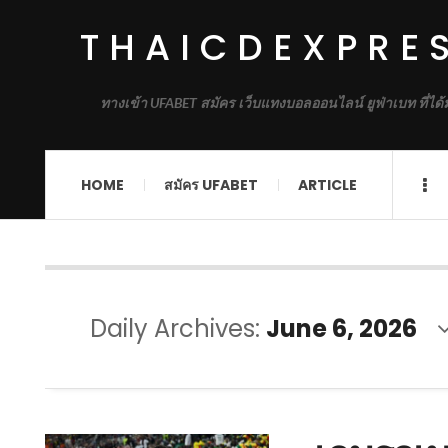
THAICDEXPRE
ทางเข้า UFABET สมัคร เว็บแทงบอลออนไลน์ ยูฟ่าเบท ที่ได
HOME
สมัคร UFABET
ARTICLE
Daily Archives:
June 6, 2026