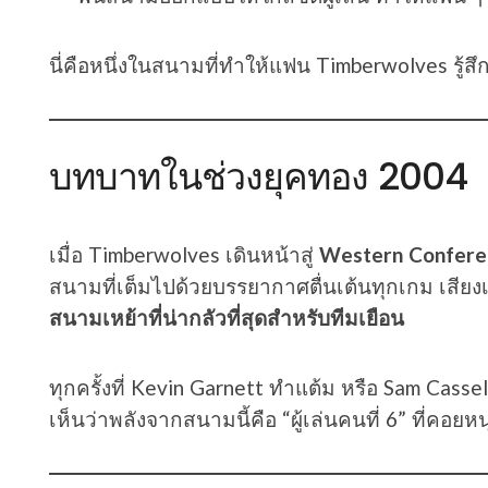
นี่คือหนึ่งในสนามที่ทำให้แฟน Timberwolves รู้สึกว
บทบาทในช่วงยุคทอง 2004
เมื่อ Timberwolves เดินหน้าสู่
Western Conferen
สนามที่เต็มไปด้วยบรรยากาศตื่นเต้นทุกเกม เสียงเ
สนามเหย้าที่น่ากลัวที่สุดสำหรับทีมเยือน
ทุกครั้งที่ Kevin Garnett ทำแต้ม หรือ Sam Casse
เห็นว่าพลังจากสนามนี้คือ “ผู้เล่นคนที่ 6” ที่คอยห