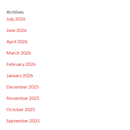
Archives
July 2026
June 2026
April 2026
March 2026
February 2026
January 2026
December 2025
November 2025
October 2025
September 2025