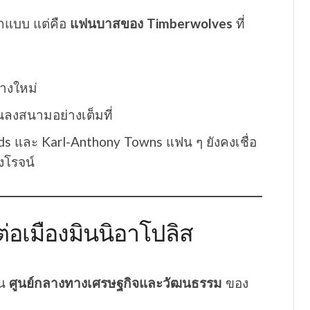
อกแบบ แต่คือ
แฟนบาสของ Timberwolves
ที่
้างใหม่
่นลงสนามอย่างเต็มที่
rds และ Karl-Anthony Towns แฟน ๆ ยังคงเชื่อ
งโรจน์
อเมืองมินนิอาโปลิส
็น
ศูนย์กลางทางเศรษฐกิจและวัฒนธรรม
ของ