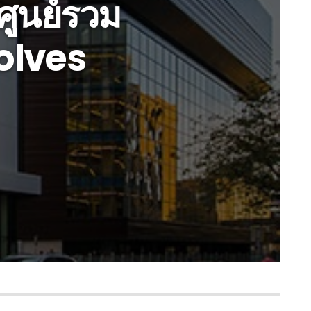
ศูนย์รวม
olves