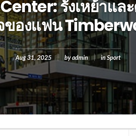
Center: รังเหย้าและ
ใจของแฟน Timberw
Aug 31, 2025
by
admin
in
Sport