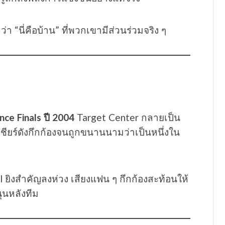
่า “นี่คือบ้าน” ที่พวกเขามีส่วนร่วมจริง ๆ
ce Finals ปี 2004
Target Center กลายเป็น
ชียร์ดังกึกก้องจนถูกขนานนามว่าเป็นหนึ่งใน
ll ยิงสำคัญลงห่วง เสียงแฟน ๆ กึกก้องสะท้อนให้
นุนหลังทีม