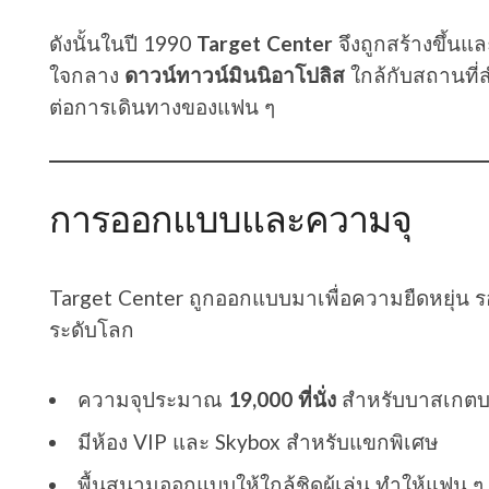
ดังนั้นในปี 1990
Target Center
จึงถูกสร้างขึ้นแ
ใจกลาง
ดาวน์ทาวน์มินนิอาโปลิส
ใกล้กับสถานที่
ต่อการเดินทางของแฟน ๆ
การออกแบบและความจุ
Target Center ถูกออกแบบมาเพื่อความยืดหยุ่น รอง
ระดับโลก
ความจุประมาณ
19,000 ที่นั่ง
สำหรับบาสเกต
มีห้อง VIP และ Skybox สำหรับแขกพิเศษ
พื้นสนามออกแบบให้ใกล้ชิดผู้เล่น ทำให้แฟน ๆ ร