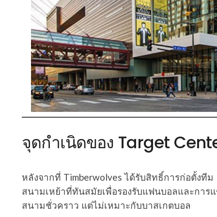
จุดกำเนิดของ Target Cent
หลังจากที่ Timberwolves ได้รับสิทธิ์การก่อตั้
สนามเหย้าที่ทันสมัยเพื่อรองรับแฟนบอลและการแข
สนามชั่วคราว แต่ไม่เหมาะกับบาสเกตบอล