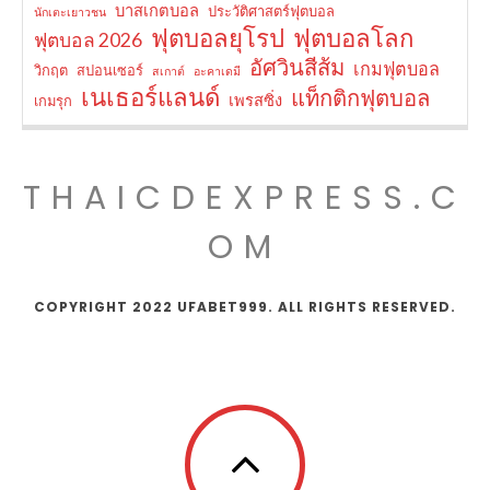
บาสเกตบอล
ประวัติศาสตร์ฟุตบอล
นักเตะเยาวชน
ฟุตบอลยุโรป
ฟุตบอลโลก
ฟุตบอล 2026
อัศวินสีส้ม
เกมฟุตบอล
วิกฤต
สปอนเซอร์
สเกาต์
อะคาเดมี
เนเธอร์แลนด์
แท็กติกฟุตบอล
เพรสซิ่ง
เกมรุก
THAICDEXPRESS.C
OM
COPYRIGHT 2022 UFABET999. ALL RIGHTS RESERVED.