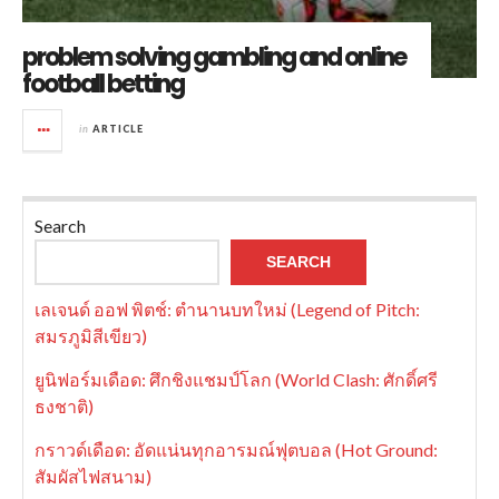
problem solving gambling and online
football betting
in
ARTICLE
Search
SEARCH
เลเจนด์ ออฟ พิตช์: ตำนานบทใหม่ (Legend of Pitch:
สมรภูมิสีเขียว)
ยูนิฟอร์มเดือด: ศึกชิงแชมป์โลก (World Clash: ศักดิ์ศรี
ธงชาติ)
กราวด์เดือด: อัดแน่นทุกอารมณ์ฟุตบอล (Hot Ground:
สัมผัสไฟสนาม)